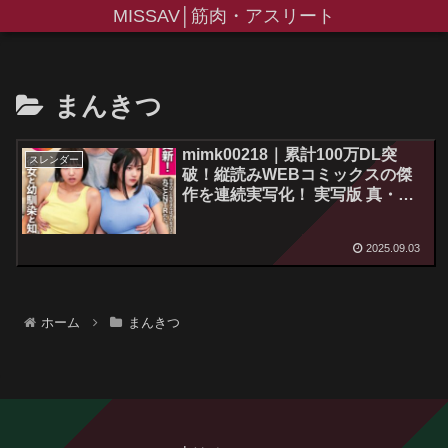
MISSAV│筋肉・アスリート
まんきつ
mimk00218｜累計100万DL突
スレンダー
破！縦読みWEBコミックスの傑
作を連続実写化！ 実写版 真・上
京シェアハウス～彼女と幼馴染と
知らない奴～1話目 木下ひまり 花
2025.09.03
音うらら 椿りか
ホーム
まんきつ