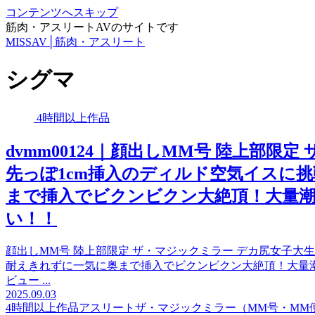
コンテンツへスキップ
筋肉・アスリートAVのサイトです
MISSAV│筋肉・アスリート
シグマ
4時間以上作品
dvmm00124｜顔出しMM号 陸上部限
先っぽ1cm挿入のディルド空気イスに挑
まで挿入でビクンビクン大絶頂！大量
い！！
顔出しMM号 陸上部限定 ザ・マジックミラー デカ尻女子大生
耐えきれずに一気に奥まで挿入でビクンビクン大絶頂！大量潮吹
ビュー ...
2025.09.03
4時間以上作品
アスリート
ザ・マジックミラー（MM号・MM