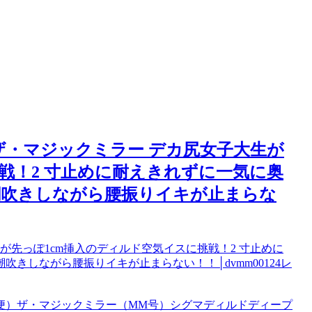
定 ザ・マジックミラー デカ尻女子大生が
戦！2 寸止めに耐えきれずに一気に奥
潮吹きしながら腰振りイキが止まらな
が先っぽ1cm挿入のディルド空気イスに挑戦！2 寸止めに
きしながら腰振りイキが止まらない！！│dvmm00124レ
便）
ザ・マジックミラー（MM号）
シグマ
ディルド
ディープ