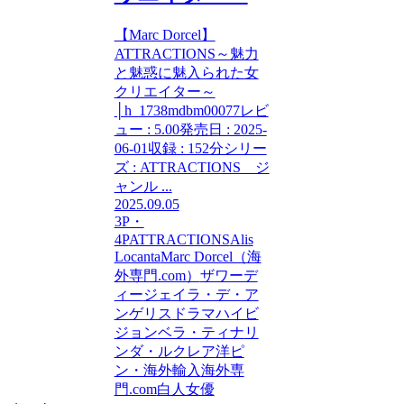
【Marc Dorcel】
ATTRACTIONS～魅力
と魅惑に魅入られた女
クリエイター～
│h_1738mdbm00077レビ
ュー : 5.00発売日 : 2025-
06-01収録 : 152分シリー
ズ : ATTRACTIONS ジ
ャンル ...
2025.09.05
3P・
4P
ATTRACTIONS
Alis
Locanta
Marc Dorcel（海
外専門.com）
ザワーデ
ィー
ジェイラ・デ・ア
ンゲリス
ドラマ
ハイビ
ジョン
ベラ・ティナ
リ
ンダ・ルクレア
洋ピ
ン・海外輸入
海外専
門.com
白人女優