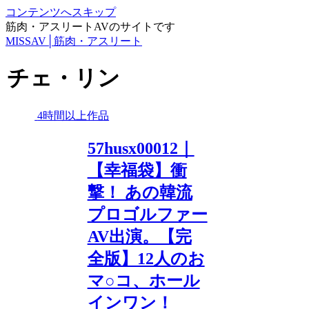
コンテンツへスキップ
筋肉・アスリートAVのサイトです
MISSAV│筋肉・アスリート
チェ・リン
4時間以上作品
57husx00012｜
【幸福袋】衝
撃！ あの韓流
プロゴルファー
AV出演。【完
全版】12人のお
マ○コ、ホール
インワン！