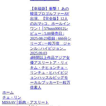
【幸福袋】衝撃！ あの
韓流プロゴルファーAV
出演。【完全版】12人
のおマ○コ、ホールイン
ワン！│57husx00012レ
ビュー : 5.00発売日 :
2025-08-23収録 : 666分シ
リーズ : 一粒万倍 ジャ
ンル : ハイビジョン...
2025.09.03
4時間以上作品
アジア女
優
アスリート
ア・リィ
キム・チヒョン
チェ・
リン
チュ・ヒ
ハイビジ
ョン
ハッスル
ビッグモ
ーカル
ブッカーT
一粒万
倍
素人
ホーム
チェ・リン
MISSAV│筋肉・アスリート