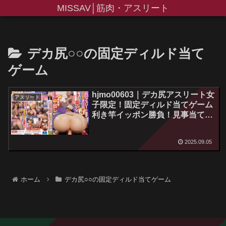
MISSAV│筋肉・アスリート
デカ尻○○の固定ディルド当て
ゲーム
hjmo00603｜デカ尻アスリート女
アスリート
子限定！固定ディルド当てゲーム
利き竿イッポン勝負！見事当てた
ら賞金100万円！外せばその場で
デカチン即ハメ！ ディルドでイ
2025.09.05
ッた直後の敏感マ●コは孕ませ中
出しも拒めないのか！？
ホーム
デカ尻○○の固定ディルド当てゲーム