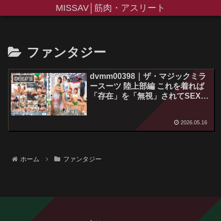
MISSAV│筋肉・アスリート
ファンタジー
dvmm00398｜ザ・マジックミラ
DEEP’S
ースーツ 陸上部編 これを着れば
「存在」を「無視」されてSEXし
放題
2026.05.16
ホーム
ファンタジー