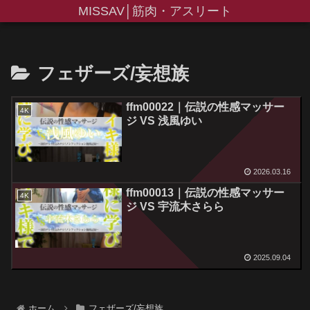
MISSAV│筋肉・アスリート
フェザーズ/妄想族
ffm00022｜伝説の性感マッサー
4K
ジ VS 浅風ゆい
2026.03.16
ffm00013｜伝説の性感マッサー
4K
ジ VS 宇流木さらら
2025.09.04
ホーム
フェザーズ/妄想族