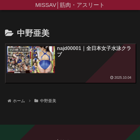
MISSAV│筋肉・アスリート
中野亜美
najd00001｜全日本女子水泳クラ
その他フェチ
ブ
2025.10.04
ホーム
中野亜美