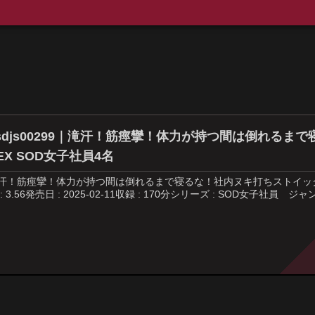
sdjs00299｜滝汗！筋痙攣！体力が持つ間は倒れる
EX SOD女子社員4名
汗！筋痙攣！体力が持つ間は倒れるまで寝るな！社内ヌキ打ちストイック体力テ
 : 3.56発売日 : 2025-02-11収録 : 170分シリーズ : SOD女子社員 ジャンル