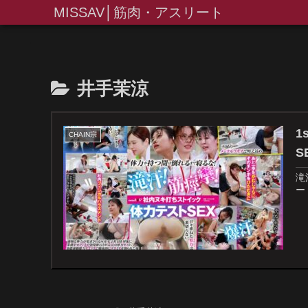
MISSAV│筋肉・アスリート
井手茉涼
1
CHAIN宗
S
滝
ー