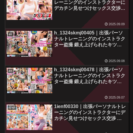
レーニングのインストラクターに
デカチン見せつけセックス交渉
ストイックなアスリート程性欲旺
盛で鍛えられたマ〇コは締め付け
2025.09.09
抜群という巷の噂が本当なのか検
証します！ かすみさん 月野かす
h_1324skmj00405｜出張パーソ
4K
み
ナルトレーニングのインストラク
ター盗撮 鍛え上げられたキツマ
ンにデカチンSEX交渉
2025.09.08
h_1324skmj00478｜出張パーソ
4K
ナルトレーニングのインストラク
ター盗撮 鍛え上げられたキツマ
ンにデカチンSEX中出し交渉
2025.09.07
1ienf00330｜出張パーソナルトレ
IENF
ーニングのインストラクターにデ
カチン見せつけセックス交渉 ス
トイックなアスリート程性欲旺盛
で鍛えられたマ〇コは締め付け抜