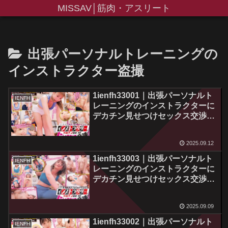
MISSAV│筋肉・アスリート
出張パーソナルトレーニングの
インストラクター盗撮
1ienfh33001｜出張パーソナルト
IENFH
レーニングのインストラクターに
デカチン見せつけセックス交渉
ストイックなアスリート程性欲旺
盛で鍛えられたマ〇コは締め付け
2025.09.12
抜群という巷の噂が本当なのか検
証します！ みくるさん 堀北実来
1ienfh33003｜出張パーソナルト
IENFH
レーニングのインストラクターに
デカチン見せつけセックス交渉
ストイックなアスリート程性欲旺
盛で鍛えられたマ〇コは締め付け
2025.09.09
抜群という巷の噂が本当なのか検
証します！ るいさん 音琴るい
1ienfh33002｜出張パーソナルト
IENFH