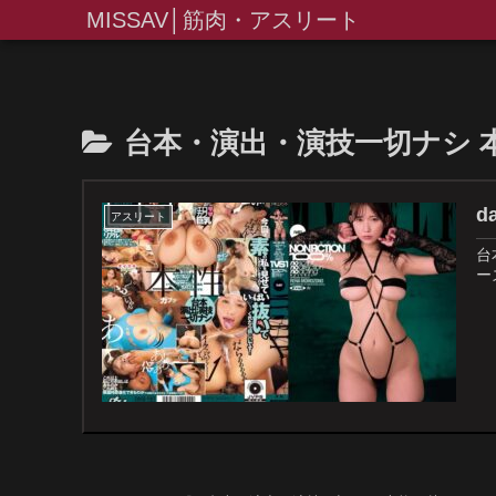
MISSAV│筋肉・アスリート
台本・演出・演技一切ナシ 
d
アスリート
台
ー