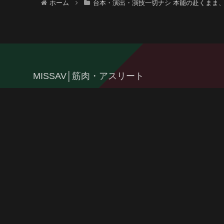
ホーム
台本・演出・演技一切ナシ 本能の赴くまま、
MISSAV│筋肉・アスリート