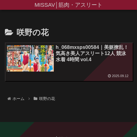
MISSAV│筋肉・アスリート
咲野の花
h_068mxsps00584｜美躯撩乱！
4時間以上作品
気高き美人アスリート12人 競泳
水着 4時間 vol.4
2025.09.12
ホーム
咲野の花