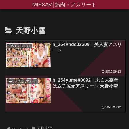
MISSAV│筋肉・アスリート
天野小雪
h_254vnds03209｜美人妻アスリ
STAR PARADISE
ート
2025.09.13
h_254yume00092｜未亡人寮母
●●はムチ尻元アスリート
はムチ尻元アスリート 天野小雪
2025.09.12
ホーム
天野小雪