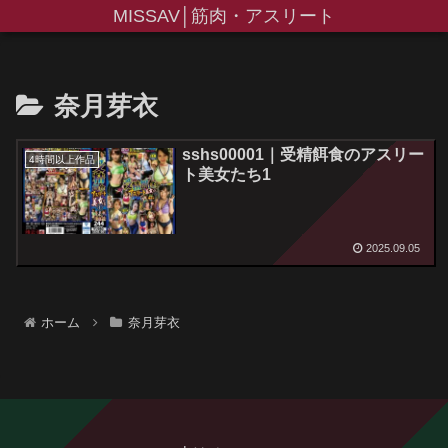
MISSAV│筋肉・アスリート
奈月芽衣
sshs00001｜受精餌食のアスリー
4時間以上作品
ト美女たち1
2025.09.05
ホーム
奈月芽衣