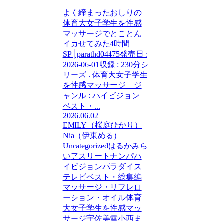
よく締まったおしりの
体育大女子学生を性感
マッサージでとことん
イカせてみた4時間
SP│parathd04475発売日 :
2026-06-01収録 : 230分シ
リーズ : 体育大女子学生
を性感マッサージ ジ
ャンル : ハイビジョン
ベスト・...
2026.06.02
EMILY（桜庭ひかり）
Nia（伊東める）
Uncategorized
はるかみら
い
アスリート
ナンパ
ハ
イビジョン
パラダイス
テレビ
ベスト・総集編
マッサージ・リフレ
ロ
ーション・オイル
体育
大女子学生を性感マッ
サージ
宇佐美雪
小西ま