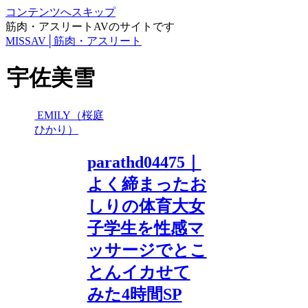
コンテンツへスキップ
筋肉・アスリートAVのサイトです
MISSAV│筋肉・アスリート
宇佐美雪
EMILY（桜庭
ひかり）
parathd04475｜
よく締まったお
しりの体育大女
子学生を性感マ
ッサージでとこ
とんイカせて
みた4時間SP