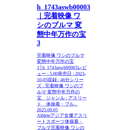
h_1743aswb00003
｜完着映像 ワ
シのブルマ 変
態中年万作の宝
3
完着映像 ワシのブルマ
変態中年万作の宝
3│h_1743aswb00003レビ
ュー : 5.00発売日 : 2023-
10-05収録 : 46分シリー
ズ : 完着映像 ワシのブ
ルマ 変態中年万作の
宝 ジャンル : アスリー
ト 体操着・ブル...
2025.09.05
Athlete
アジア女優
アスリ
ート
スポーツ
体操着・
ブルマ
完着映像 ワシの