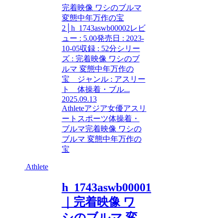
完着映像 ワシのブルマ
変態中年万作の宝
2│h_1743aswb00002レビ
ュー : 5.00発売日 : 2023-
10-05収録 : 52分シリー
ズ : 完着映像 ワシのブ
ルマ 変態中年万作の
宝 ジャンル : アスリー
ト 体操着・ブル...
2025.09.13
Athlete
アジア女優
アスリ
ート
スポーツ
体操着・
ブルマ
完着映像 ワシの
ブルマ 変態中年万作の
宝
Athlete
h_1743aswb00001
｜完着映像 ワ
シのブルマ 変