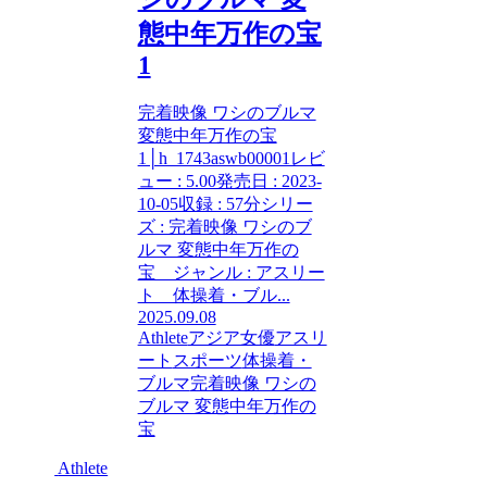
態中年万作の宝
1
完着映像 ワシのブルマ
変態中年万作の宝
1│h_1743aswb00001レビ
ュー : 5.00発売日 : 2023-
10-05収録 : 57分シリー
ズ : 完着映像 ワシのブ
ルマ 変態中年万作の
宝 ジャンル : アスリー
ト 体操着・ブル...
2025.09.08
Athlete
アジア女優
アスリ
ート
スポーツ
体操着・
ブルマ
完着映像 ワシの
ブルマ 変態中年万作の
宝
Athlete