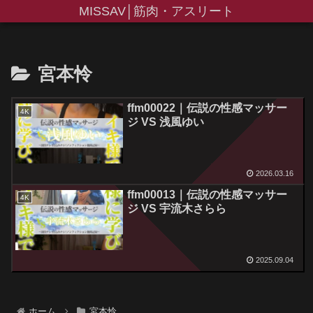
MISSAV│筋肉・アスリート
宮本怜
ffm00022｜伝説の性感マッサー
4K
ジ VS 浅風ゆい
2026.03.16
ffm00013｜伝説の性感マッサー
4K
ジ VS 宇流木さらら
2025.09.04
ホーム
宮本怜