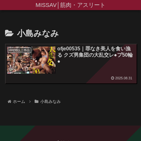
MISSAV│筋肉・アスリート
小島みなみ
ofje00535｜罪なき美人を食い漁
4時間以上作品
る クズ男集団の大乱交レ●プ50輪
●
2025.08.31
ホーム
小島みなみ