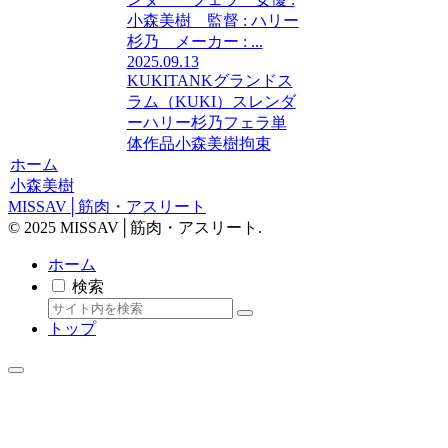
小森美樹 監督 : ハリー
杉乃 メーカー : ...
2025.09.13
KUKI
TANK
グランドス
ラム（KUKI）
スレンダ
ー
ハリー杉乃
フェラ
単
体作品
小森美樹
拘束
ホーム
小森美樹
MISSAV│筋肉・アスリート
© 2025 MISSAV│筋肉・アスリート.
ホーム
検索
トップ