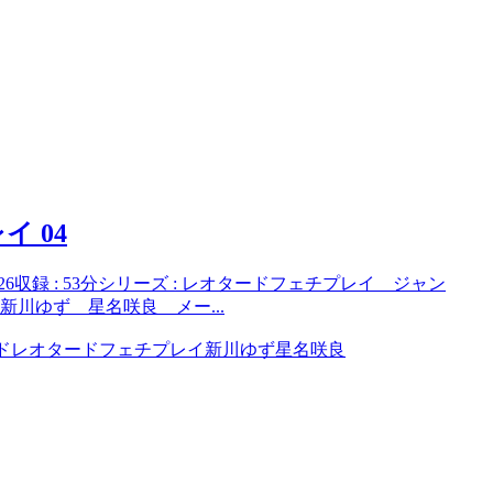
イ 04
3-10-26収録 : 53分シリーズ : レオタードフェチプレイ ジャン
新川ゆず 星名咲良 メー...
ド
レオタードフェチプレイ
新川ゆず
星名咲良