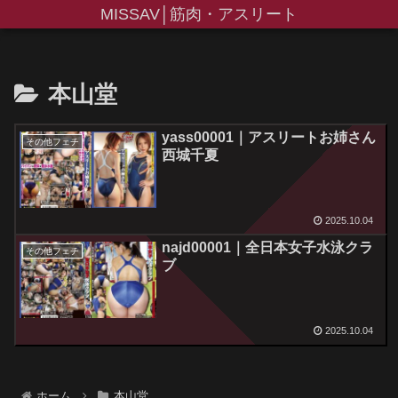
MISSAV│筋肉・アスリート
本山堂
yass00001｜アスリートお姉さん
その他フェチ
西城千夏
2025.10.04
najd00001｜全日本女子水泳クラ
その他フェチ
ブ
2025.10.04
ホーム
本山堂