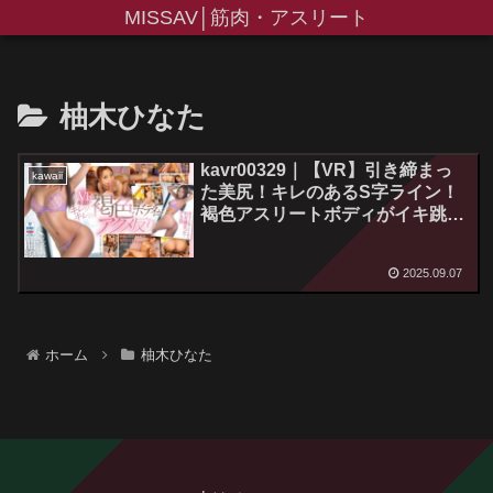
MISSAV│筋肉・アスリート
柚木ひなた
kavr00329｜【VR】引き締まっ
kawaii
た美尻！キレのあるS字ライン！
褐色アスリートボディがイキ跳ね
る大痙攣！大絶叫！追撃ピストン
FUCK 柚木ひなた
2025.09.07
ホーム
柚木ひなた