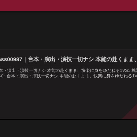
ass00987｜台本・演出・演技一切ナシ 本能の赴くまま
本・演出・演技一切ナシ 本能の赴くまま、快楽に身をゆだねる1VS1 桃園怜奈│das
ズ : 台本・演出・演技一切ナシ 本能の赴くまま、快楽に身をゆだねる1VS