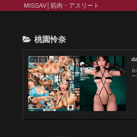
MISSAV│筋肉・アスリート
桃園怜奈
d
アスリート
台
ー