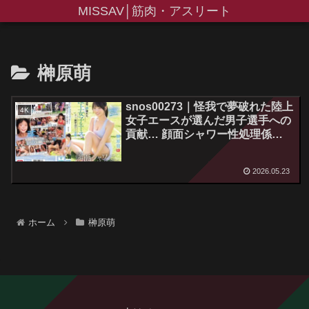
MISSAV│筋肉・アスリート
榊原萌
snos00273｜怪我で夢破れた陸上
4K
女子エースが選んだ男子選手への
貢献… 顔面シャワー性処理係
「私、走っていた頃より…精子を
浴びてる今の方が幸せです！」
2026.05.23
榊原萌
ホーム
榊原萌