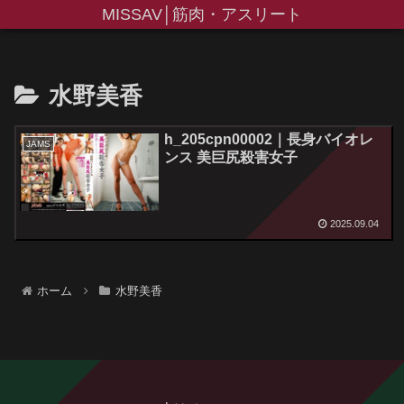
MISSAV│筋肉・アスリート
水野美香
h_205cpn00002｜長身バイオレ
JAMS
ンス 美巨尻殺害女子
2025.09.04
ホーム
水野美香