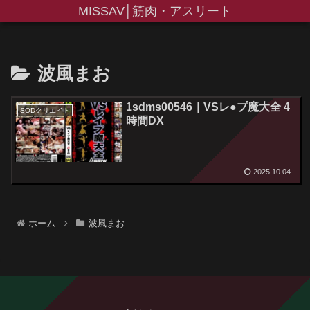
MISSAV│筋肉・アスリート
波風まお
1sdms00546｜VSレ●プ魔大全 4
SODクリエイト
時間DX
2025.10.04
ホーム
波風まお