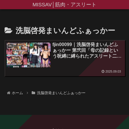
MISSAV│筋肉・アスリート
洗脳啓発まいんどふぁっかー
fjin00099｜洗脳啓発まいんどふ
4K
ぁっかー 第弐回「母の記録とい
う呪縛に縛られたアスリート二世
を催●ブルマ指導してみたw」北
岡果林
2025.09.03
ホーム
洗脳啓発まいんどふぁっかー