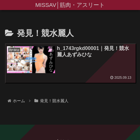
MISSAV│筋肉・アスリート
発見！競水麗人
h_1743rgkd00001｜発見！競水
Athlete
麗人あずみひな
2025.09.13
ホーム
発見！競水麗人