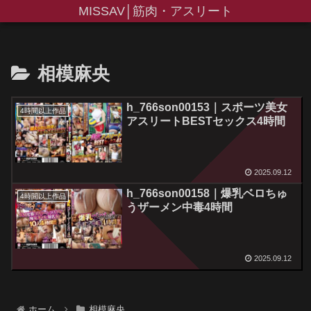
MISSAV│筋肉・アスリート
相模麻央
h_766son00153｜スポーツ美女
4時間以上作品
アスリートBESTセックス4時間
2025.09.12
h_766son00158｜爆乳ベロちゅ
4時間以上作品
うザーメン中毒4時間
2025.09.12
ホーム
相模麻央