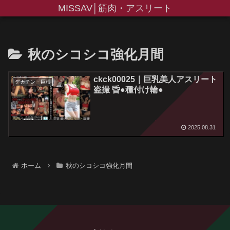
MISSAV│筋肉・アスリート
秋のシコシコ強化月間
ckck00025｜巨乳美人アスリート
デカチン・巨根
盗撮 昏●種付け輪●
2025.08.31
ホーム
秋のシコシコ強化月間