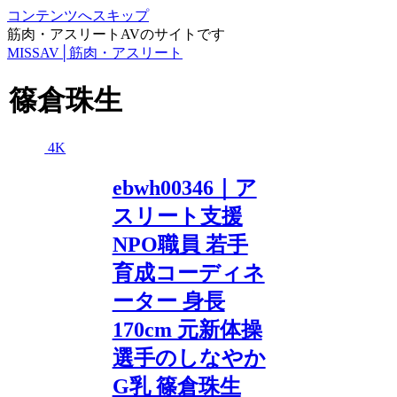
コンテンツへスキップ
筋肉・アスリートAVのサイトです
MISSAV│筋肉・アスリート
篠倉珠生
4K
ebwh00346｜ア
スリート支援
NPO職員 若手
育成コーディネ
ーター 身長
170cm 元新体操
選手のしなやか
G乳 篠倉珠生