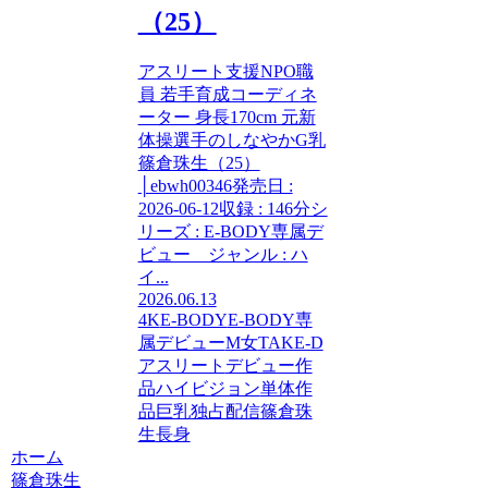
（25）
アスリート支援NPO職
員 若手育成コーディネ
ーター 身長170cm 元新
体操選手のしなやかG乳
篠倉珠生（25）
│ebwh00346発売日 :
2026-06-12収録 : 146分シ
リーズ : E-BODY専属デ
ビュー ジャンル : ハ
イ...
2026.06.13
4K
E-BODY
E-BODY専
属デビュー
M女
TAKE-D
アスリート
デビュー作
品
ハイビジョン
単体作
品
巨乳
独占配信
篠倉珠
生
長身
ホーム
篠倉珠生