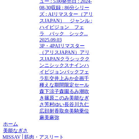
ュー : 5.00発売日 : 2024-
08-30収録 : 86分シリー
ズ : AIリマスター（アリ
スJAPAN） ジャンル :
ハイビジョン フェ
ラ バック シック...
2025.09.03
3P・4P
AIリマスター
（アリスJAPAN）
アリ
スJAPAN
クラシック
ク
ンニ
シックスナイン
ハ
イビジョン
バック
フェ
ラ
乱交
井上みか
企画
千
種えな
期間限定セール
森下涼子
森園るみ
潮吹
き
篠原このみ
美能なぎ
さ
芳村ゆい
長谷川九仁
広
顔射
香取奈美
騎乗位
麻美麻弥
ホーム
美能なぎさ
MISSAV│筋肉・アスリート