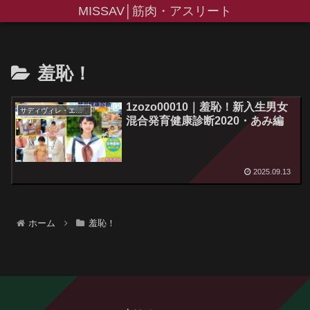
MISSAV│筋肉・アスリート
羞恥！
1zozo00010｜羞恥！新入生男女
サディヴィレ・エモーション
混合発育健康診断2020・あみ編
2025.09.13
ホーム
羞恥！