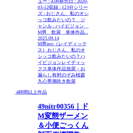
ュー : 4.00発売日 : 2020-
03-12収録 : 123分シリー
ズ : おじさん、私のオシ
ッコ飲みたいの？ ジ
ャンル : ハイビジョン
M男 飲尿 単体作品...
2025.09.14
M男
neo（レイディック
ス）
おじさん、私のオ
シッコ飲みたいの？
ハ
イビジョン
レイディッ
クス
単体作品
放尿・お
漏らし
有村のぞみ
桜庭
九心男
潮吹き
飲尿
4時間以上作品
49nitr00356｜ド
M変態ザーメン
＆小便ごっくん