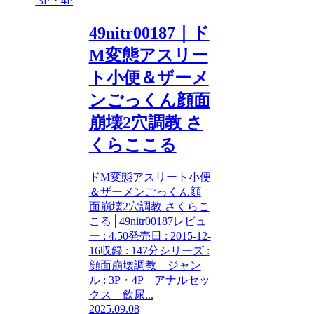
3P・4P
49nitr00187｜ド
M変態アスリー
ト小便＆ザーメ
ンごっくん顔面
崩壊2穴調教 さ
くらここる
ドM変態アスリート小便
＆ザーメンごっくん顔
面崩壊2穴調教 さくらこ
こる│49nitr00187レビュ
ー : 4.50発売日 : 2015-12-
16収録 : 147分シリーズ :
顔面崩壊調教 ジャン
ル : 3P・4P アナルセッ
クス 飲尿...
2025.09.08