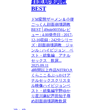
顔面崩壊調教
BEST
ドM変態ザーメン＆小便
ごっくん顔面崩壊調教
BEST│49nitr00356レビ
ュー : 4.00発売日 : 2017-
12-16収録 : 242分シリー
ズ : 顔面崩壊調教 ジャ
ンル : ハイビジョン ベ
スト・総集編 アナル
セックス 飲尿...
2025.09.11
4時間以上作品
NITRO
さ
くらここる
ぶっかけ
ア
ナルセックス
クリスタ
ル映像
ハイビジョン
ベ
スト・総集編
宇野ゆか
り
星川麻紀
芦田知子
辱
め
顔面崩壊調教
飲尿