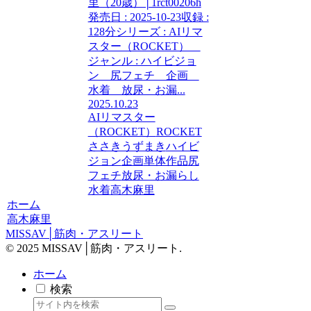
里（20歳）│1rct00206h
発売日 : 2025-10-23収録 :
128分シリーズ : AIリマ
スター（ROCKET）
ジャンル : ハイビジョ
ン 尻フェチ 企画
水着 放尿・お漏...
2025.10.23
AIリマスター
（ROCKET）
ROCKET
ささきうずまき
ハイビ
ジョン
企画
単体作品
尻
フェチ
放尿・お漏らし
水着
高木麻里
ホーム
高木麻里
MISSAV│筋肉・アスリート
© 2025 MISSAV│筋肉・アスリート.
ホーム
検索