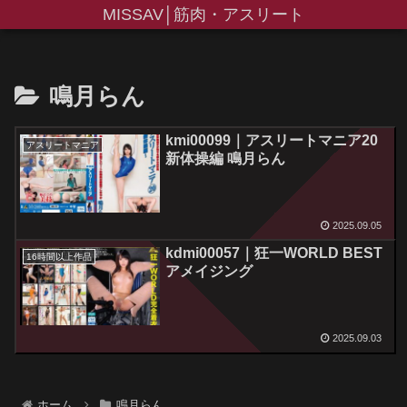
MISSAV│筋肉・アスリート
鳴月らん
kmi00099｜アスリートマニア20
アスリートマニア
新体操編 鳴月らん
2025.09.05
kdmi00057｜狂一WORLD BEST
16時間以上作品
アメイジング
2025.09.03
ホーム
鳴月らん