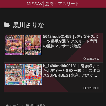
MISSAV│筋肉・アスリート
黒川さりな
5642hodv21459｜現役女子スポ
h.m.p
ーツ選手が通う アスリート専門
の整体マッサージ治療
2025.09.12
h_1496mdbk00131｜引き締まっ
4時間以上作品
たボディーとSEX三昧！！スポコ
スSUPERBEST水泳、バスケ…
水球など多種多様な33名の腰振り
スポーツ女子が大集合！！
2025.09.10
ホーム
黒川さりな