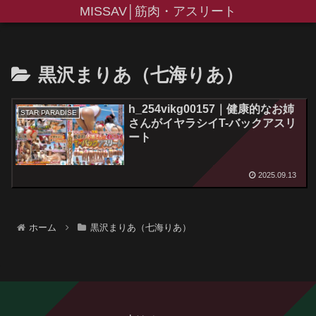
MISSAV│筋肉・アスリート
黒沢まりあ（七海りあ）
h_254vikg00157｜健康的なお姉
STAR PARADISE
さんがイヤラシイT-バックアスリ
ート
2025.09.13
ホーム
黒沢まりあ（七海りあ）