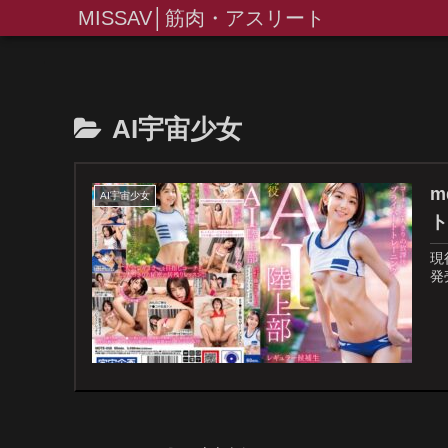
MISSAV│筋肉・アスリート
AI宇宙少女
m
AI宇宙少女
現
発