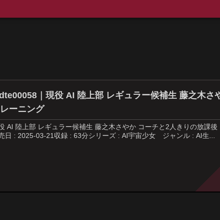
dte00058｜現役 AI 陸上部 レギュラー候補生 藤之
トレーニング
役 AI 陸上部 レギュラー候補生 藤之木さやか コーチと2人きりの放課後 プラ
売日 : 2025-03-21収録 : 63分シリーズ : AI宇宙少女 ジャンル : AI生...