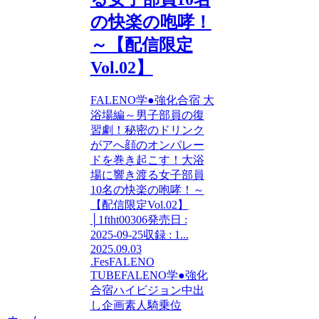
の快楽の咆哮！
～【配信限定
Vol.02】
FALENO学●強化合宿 大
浴場編～男子部員の復
習劇！秘密のドリンク
がアへ顔のオンパレー
ドを巻き起こす！大浴
場に響き渡る女子部員
10名の快楽の咆哮！～
【配信限定Vol.02】
│1ftht00306発売日 :
2025-09-25収録 : 1...
2025.09.03
.Fes
FALENO
TUBE
FALENO学●強化
合宿
ハイビジョン
中出
し
企画
素人
騎乗位