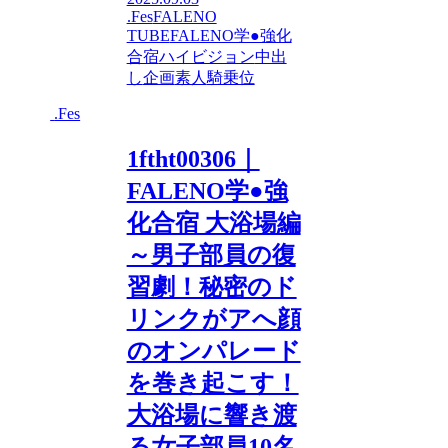
.Fes
FALENO
TUBE
FALENO学●強化
合宿
ハイビジョン
中出
し
企画
素人
騎乗位
.Fes
1ftht00306｜
FALENO学●強
化合宿 大浴場編
～男子部員の復
習劇！秘密のド
リンクがアへ顔
のオンパレード
を巻き起こす！
大浴場に響き渡
る女子部員10名