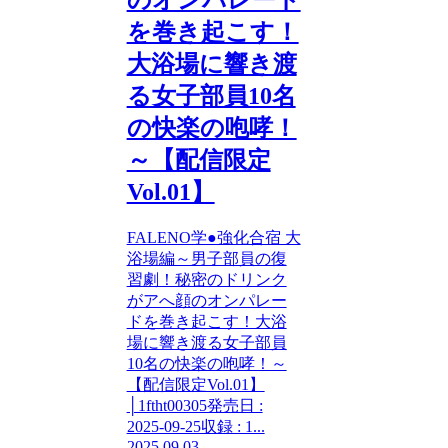
を巻き起こす！
大浴場に響き渡
る女子部員10名
の快楽の咆哮！
～【配信限定
Vol.01】
FALENO学●強化合宿 大
浴場編～男子部員の復
習劇！秘密のドリンク
がアへ顔のオンパレー
ドを巻き起こす！大浴
場に響き渡る女子部員
10名の快楽の咆哮！～
【配信限定Vol.01】
│1ftht00305発売日 :
2025-09-25収録 : 1...
2025.09.03