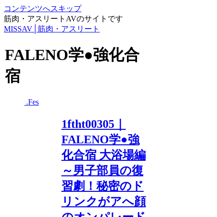
コンテンツへスキップ
筋肉・アスリートAVのサイトです
MISSAV│筋肉・アスリート
FALENO学●強化合
宿
.Fes
1ftht00305｜
FALENO学●強
化合宿 大浴場編
～男子部員の復
習劇！秘密のド
リンクがアへ顔
のオンパレード