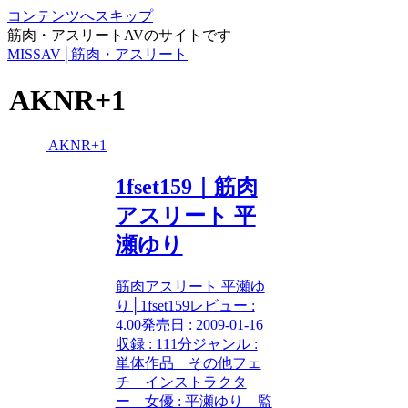
コンテンツへスキップ
筋肉・アスリートAVのサイトです
MISSAV│筋肉・アスリート
AKNR+1
AKNR+1
1fset159｜筋肉
アスリート 平
瀬ゆり
筋肉アスリート 平瀬ゆ
り│1fset159レビュー :
4.00発売日 : 2009-01-16
収録 : 111分ジャンル :
単体作品 その他フェ
チ インストラクタ
ー 女優 : 平瀬ゆり 監