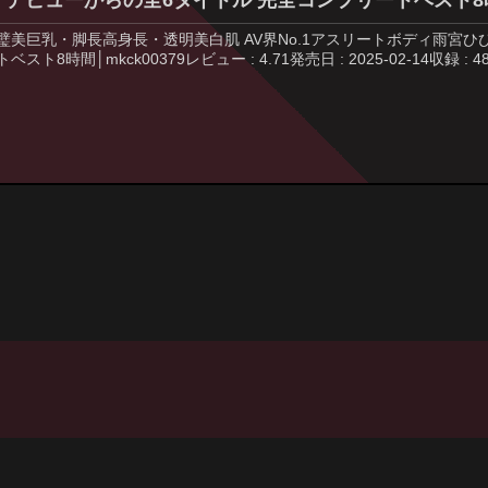
 デビューからの全6タイトル 完全コンプリートベスト8
璧美巨乳・脚長高身長・透明美白肌 AV界No.1アスリートボディ雨宮ひ
トベスト8時間│mkck00379レビュー : 4.71発売日 : 2025-02-14収録 : 4