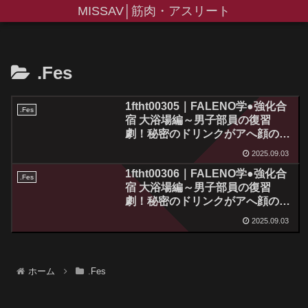
MISSAV│筋肉・アスリート
.Fes
1ftht00305｜FALENO学●強化合
.Fes
宿 大浴場編～男子部員の復習
劇！秘密のドリンクがアへ顔のオ
ンパレードを巻き起こす！大浴場
2025.09.03
に響き渡る女子部員10名の快楽の
1ftht00306｜FALENO学●強化合
咆哮！～【配信限定Vol.01】
.Fes
宿 大浴場編～男子部員の復習
劇！秘密のドリンクがアへ顔のオ
ンパレードを巻き起こす！大浴場
2025.09.03
に響き渡る女子部員10名の快楽の
咆哮！～【配信限定Vol.02】
ホーム
.Fes