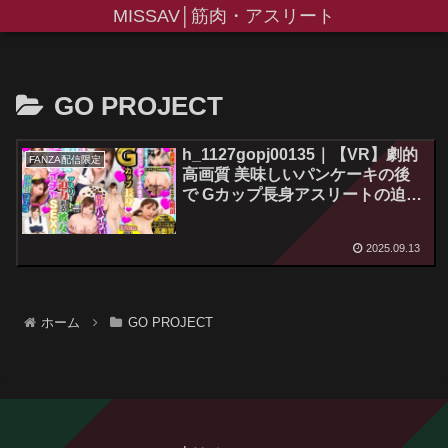
MISSAV│筋肉・アスリート
GO PROJECT
h_1127gopj00135｜【VR】劇的
FANZA配信限定
高画質 美味しいパンケーキの後
で Gカップ長身アスリートの迫力
ある彼女とイチャイチャSEX！我
慢汁でグチュグチュ音を鳴らすパ
2025.09.13
イズリ ガン勃ちチ●ポをチュパチ
ュパ淫音立てしゃぶるフェラ
「すごい硬い…あぁぁ」腰を前後
にグラインドさせながら絶頂 武
ホーム
GO PROJECT
田真