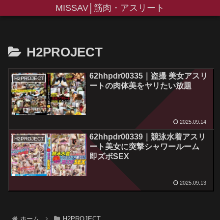
MISSAV│筋肉・アスリート
H2PROJECT
62hhpdr00335｜盗撮 美女アスリ
H2PROJECT
ートの肉体美をヤリたい放題
2025.09.14
62hhpdr00339｜競泳水着アスリ
H2PROJECT
ート美女に突撃シャワールーム
即ズボSEX
2025.09.13
ホーム
H2PROJECT