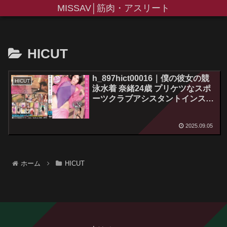
MISSAV│筋肉・アスリート
HICUT
h_897hict00016｜僕の彼女の競
HICUT
泳水着 奈緒24歳 プリケツなスポ
ーツクラブアシスタントインスト
ラクター 1
2025.09.05
ホーム
HICUT