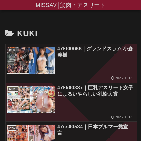
MISSAV│筋肉・アスリート
KUKI
47kt00688｜グランドスラム 小森
KUKI
美樹
2025.09.13
47kk00337｜巨乳アスリート女子
KUKI
によるいやらしい乳輪大賞
2025.09.13
47ss00534｜日本ブルマー党宣
AYA
言！！