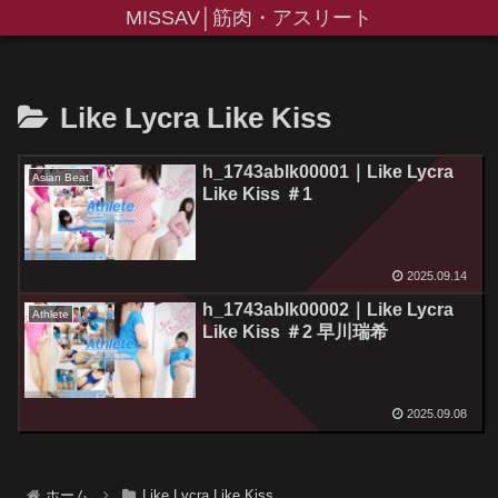
MISSAV│筋肉・アスリート
Like Lycra Like Kiss
h_1743ablk00001｜Like Lycra
Asian Beat
Like Kiss ＃1
2025.09.14
h_1743ablk00002｜Like Lycra
Athlete
Like Kiss ＃2 早川瑞希
2025.09.08
ホーム
Like Lycra Like Kiss